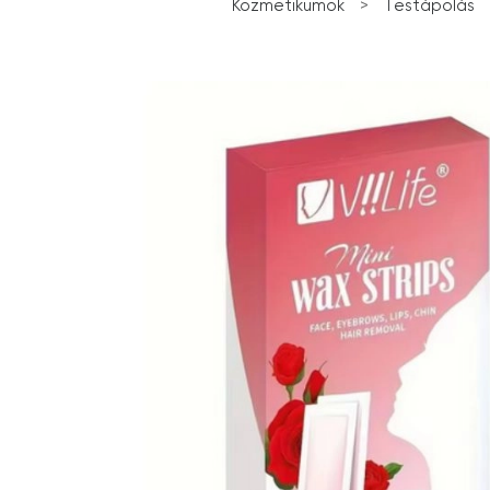
Kozmetikumok
>
Testápolás