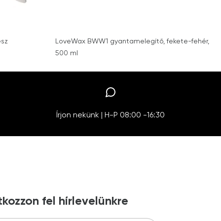
esz
LoveWax BWW1 gyantamelegítő, fekete-fehér,
500 ml
Írjon nekünk | H-P 08:00 -16:30
tkozzon fel hírlevelünkre