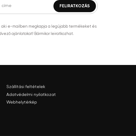
, aki e-mailben megkapja a legújabb termékeket és
vező ajánlatokat! Bármikor leiratkozhat.
Szállítási feltételek
Adatvédelmi nyilatkozat
Webhelytérkép