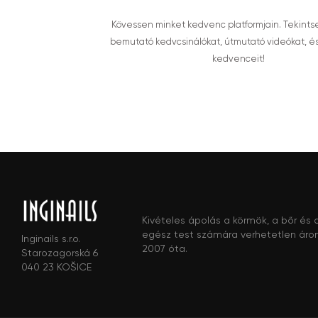
Kövessen minket kedvenc platformjain. Tekints
bemutató kedvcsinálókat, útmutató videókat, é
kedvenceit!
Kivételes ápolás a körmök, a bőr és 
egész test számára verhetetlen áro
Inginails s.r.o.
2007 óta.
Starozagorská 6
040 23 KOŠICE