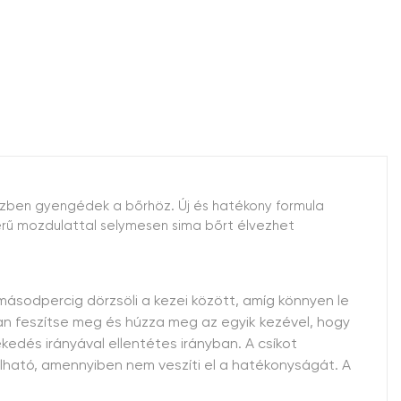
közben gyengédek a bőrhöz. Új és hatékony formula
szerű mozdulattal selymesen sima bőrt élvezhet
 másodpercig dörzsöli a kezei között, amíg könnyen le
san feszítse meg és húzza meg az egyik kezével, hogy
edés irányával ellentétes irányban. A csíkot
nálható, amennyiben nem veszíti el a hatékonyságát. A