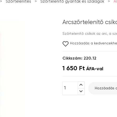
>
Szőrtelenítés
>
Szőrtelenítő gyanták és szalagok
>
A
Arcszőrtelenítő csík
Szőrtelenítő csíkok az arc, a sze
Hozzáadás a kedvencekh
Cikkszám: 220.12
1 650 Ft
ÁFA-val
expand_less
Hozzáadás a
expand_more