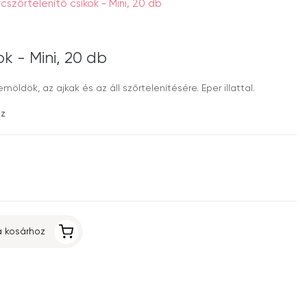
rcszőrtelenítő csíkok - Mini, 20 db
ok - Mini, 20 db
möldök, az ajkak és az áll szőrtelenítésére. Eper illattal.
ez
 kosárhoz