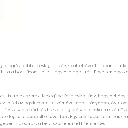
g a legrövidebb felesleges szőrszálak eltávolításában is, mi
 puhítja a bőrt, finom illatot hagyva maga után. Egyetlen egy
et tiszta és száraz. Melegítse fel a csíkot úgy, hogy néhány
lyezze fel az egyik csíkot a szőrnövekedés irányában, óvato
a feszesen a bőrt, és húzza meg erősen a csíkot a szőrnövek
tő legközelebb kell eltávolítani. Egy csík többször is hasz
ngéden masszírozza be a szőrtelenített területbe.