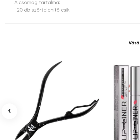
A csomag tartalma:
-20 db szőrtelenítő csík
Vásá
‹