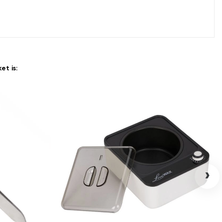
t is:
›