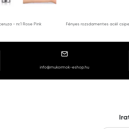
ceruza - nr.1 Rose Pink
Fényes rozsdamentes acél csip
info@mukormok-eshop.hu
Ira