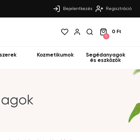
Bejelentkezés
Regisztráció
0 Ft
0
szerek
Kozmetikumok
Segédanyagok
és eszközök
alagok