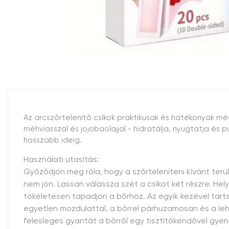
Az arcszőrtelenítő csíkok praktikusak és hatékonyak mé
méhviasszal és jojobaolajjal - hidratálja, nyugtatja és
hosszabb ideig.
Használati utasítás:
Győződjön meg róla, hogy a szőrteleníteni kívánt terül
nem jön. Lassan válassza szét a csíkot két részre. He
tökéletesen tapadjon a bőrhöz. Az egyik kezével tarts
egyetlen mozdulattal, a bőrrel párhuzamosan és a lehe
felesleges gyantát a bőrről egy tisztítókendővel gye