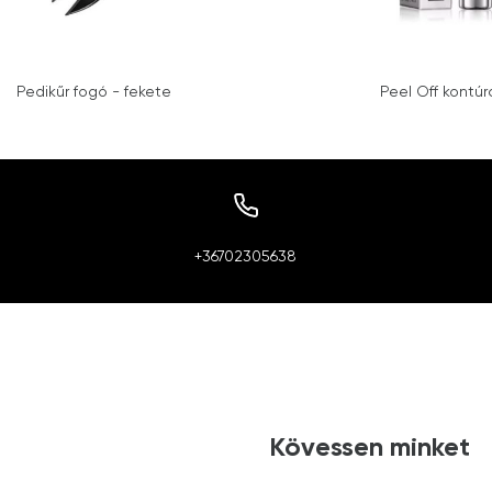
Pedikűr fogó - fekete
Peel Off kontúr
+36702305638
Kövessen minket