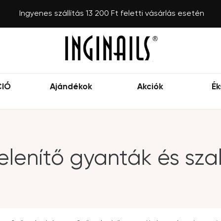
Ingyenes szállítás 13 200 Ft feletti vásárlás esetén
CIÓ
Ajándékok
Akciók
Ék
elenítő gyanták és sz