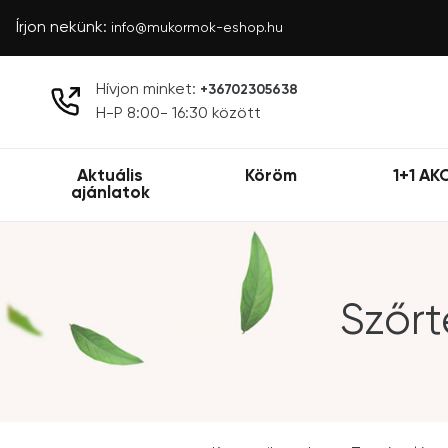
Írjon nekünk:
info@mukormok-eshop.hu
Hívjon minket:
+36702305638
H-P 8:00- 16:30 között
Aktuális
Köröm
1+1 AK
ajánlatok
Szőrt