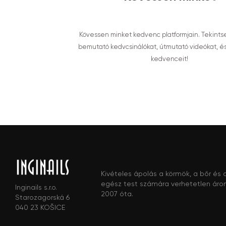
Kövessen minket kedvenc platformjain. Tekints
bemutató kedvcsinálókat, útmutató videókat, é
kedvenceit!
Kivételes ápolás a körmök, a bőr és 
egész test számára verhetetlen áro
Inginails s.r.o.
2007 óta.
Starozagorská 6
040 23 KOŠICE