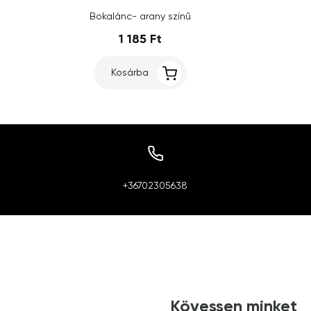
Bokalánc- arany színű
1 185 Ft
Kosárba
+36702305638
Kövessen minket