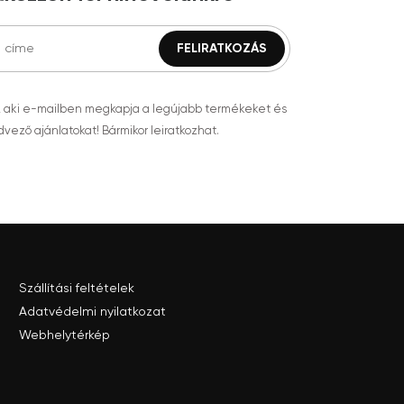
, aki e-mailben megkapja a legújabb termékeket és
vező ajánlatokat! Bármikor leiratkozhat.
Szállítási feltételek
Adatvédelmi nyilatkozat
Webhelytérkép