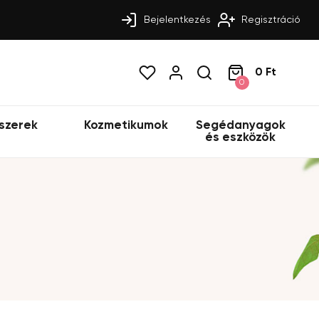
Bejelentkezés
Regisztráció
0 Ft
0
szerek
Kozmetikumok
Segédanyagok
és eszközök