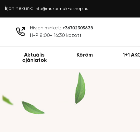
Írjon nekünk:
info@mukormok-eshop.hu
Hívjon minket:
+36702305638
H-P 8:00- 16:30 között
Aktuális
Köröm
1+1 AK
ajánlatok