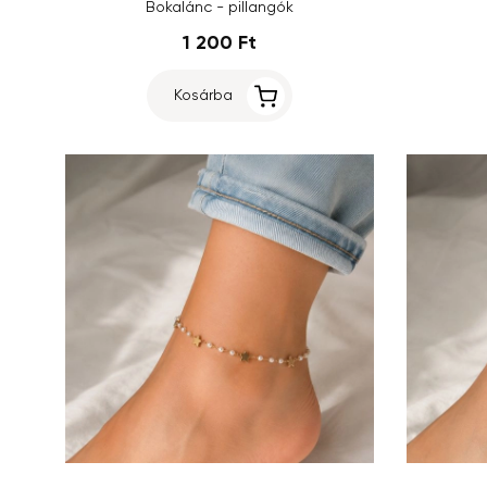
Bokalánc - pillangók
1 200 Ft
Kosárba