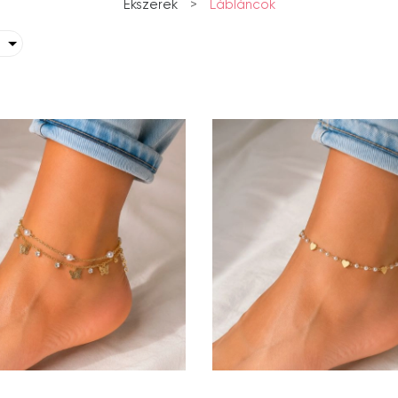
Ékszerek
>
Lábláncok