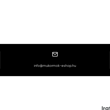
info@mukormok-eshop.hu
Ira