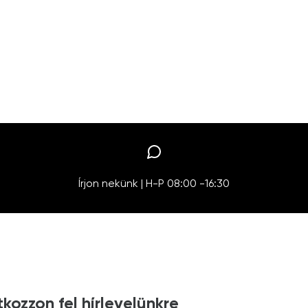
Írjon nekünk | H-P 08:00 -16:30
tkozzon fel hírlevelünkre