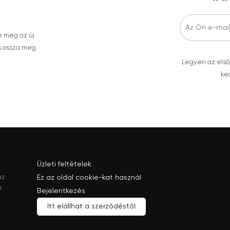
e meg az új
s ossza meg
Legyen az első
ked
Üzleti feltételek
az
Ez az oldal cookie-kat használ
n
Bejelentkezés
Itt elállhat a szerződéstől