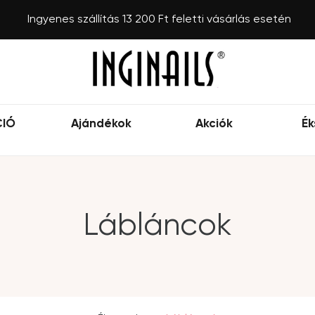
Ingyenes szállítás 13 200 Ft feletti vásárlás esetén
CIÓ
Ajándékok
Akciók
Ék
Lábláncok