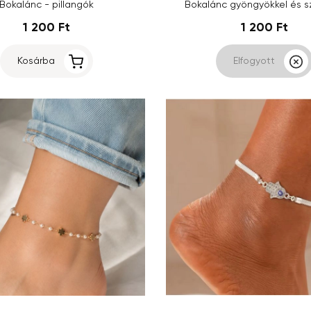
Bokalánc - pillangók
Bokalánc gyöngyökkel és sz
1 200 Ft
1 200 Ft
Kosárba
Elfogyott