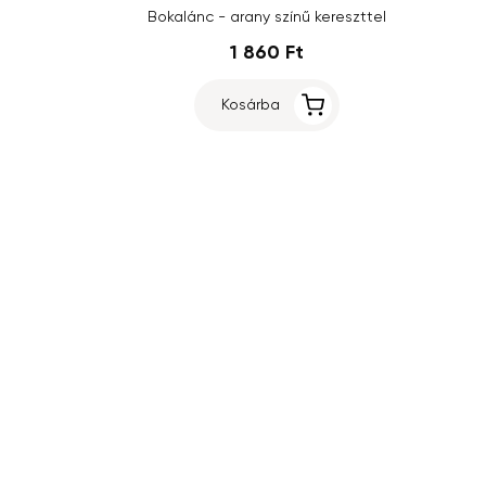
Bokalánc - arany színű kereszttel
1 860 Ft
Kosárba