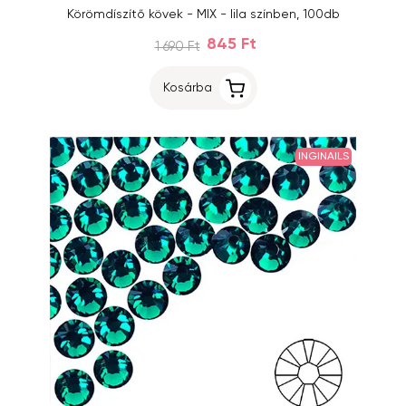
Körömdíszítő kövek - MIX - lila színben, 100db
845 Ft
1 690 Ft
Kosárba
INGINAILS