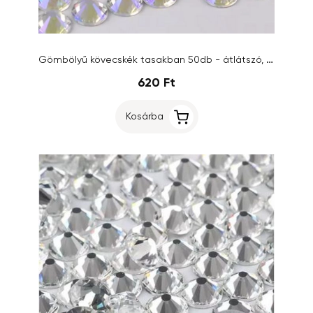
Gömbölyű kövecskék tasakban 50db - átlátszó, 3mm/strasszkő
620 Ft
Kosárba