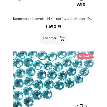
Körömdíszítő kövek - MIX - sötétzöld színben, 100db
1 690 Ft
Kosárba
INGINAILS