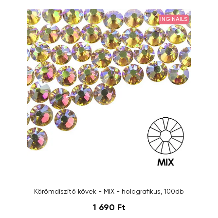
INGINAILS
Körömdíszítő kövek - MIX - holografikus, 100db
1 690 Ft