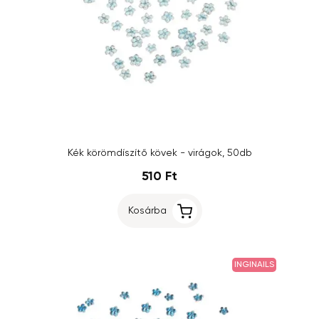
Kék körömdíszítő kövek - virágok, 50db
510 Ft
Kosárba
INGINAILS