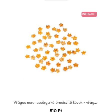
INGINAILS
Világos narancssárga körömdíszítő kövek - virágok, 50db
510 Ft