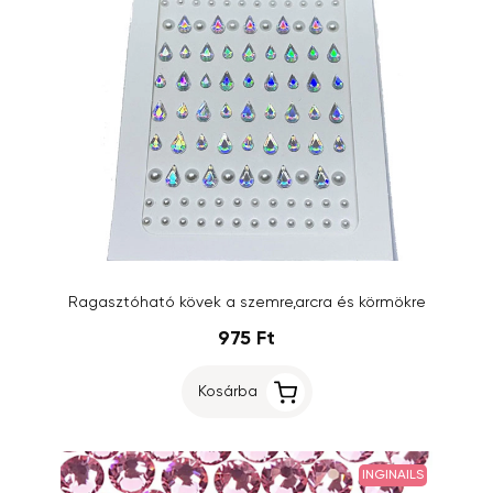
Ragasztóható kövek a szemre,arcra és körmökre
975 Ft
Kosárba
INGINAILS