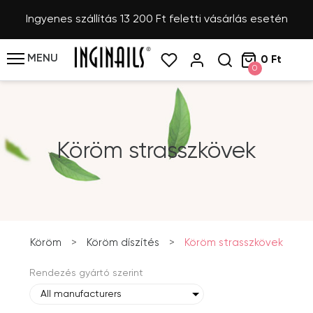
Ingyenes szállítás 13 200 Ft feletti vásárlás esetén
MENU
0 Ft
0
Köröm strasszkövek
Köröm
>
Köröm díszítés
>
Köröm strasszkövek
Rendezés gyártó szerint
All manufacturers