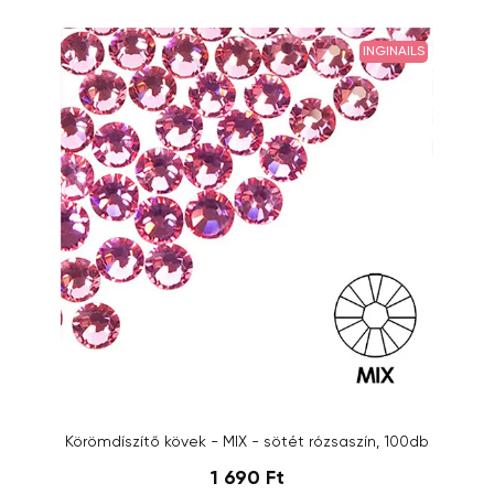
INGINAILS
Körömdíszítő kövek - MIX - sötét rózsaszín, 100db
1 690 Ft