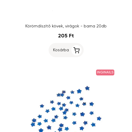
Körömdíszítő kövek, virágok - barna 20db
205 Ft
Kosárba
INGINAILS