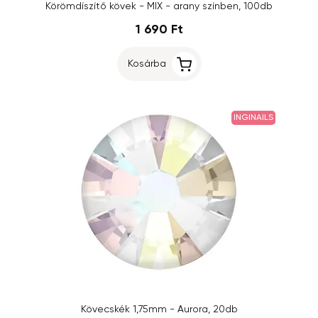
Körömdíszítő kövek - MIX - arany színben, 100db
1 690 Ft
Kosárba
INGINAILS
Kövecskék 1,75mm - Aurora, 20db