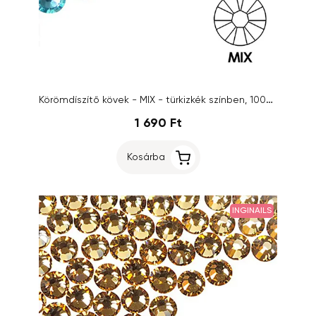
Körömdíszítő kövek - MIX - türkizkék színben, 100db
1 690 Ft
Kosárba
INGINAILS