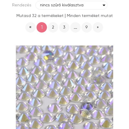
Rendezés
nincs szűrő kiválasztva
|
Mutasd 32 a termékeket
Minden terméket mutat
«
1
...
2
3
9
»