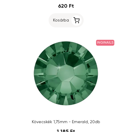
620 Ft
Kosárba
INGINAILS
Kövecskék 1,75mm - Emerald, 20db
1 185 Ft