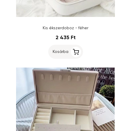
Kis ékszerdoboz - féher
2 435 Ft
Kosárba