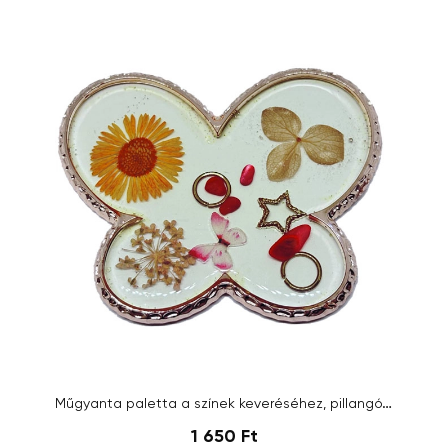
Műgyanta paletta a színek keveréséhez, pillangó,természet
1 650 Ft