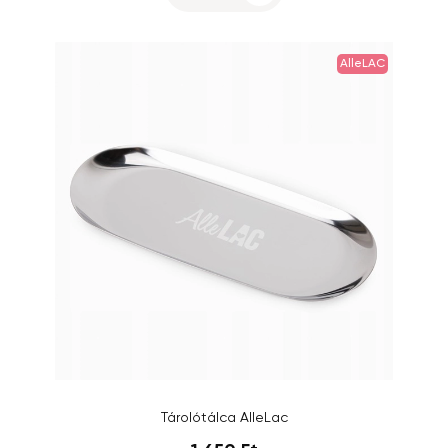
AlleLAC
Tárolótálca AlleLac