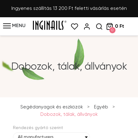
Ingyenes szállítás 13 200 Ft feletti vásárlás esetén
MENU
0 Ft
0
Dobozok, tálak, állványok
Segédanyagok és eszközök
>
Egyéb
>
Dobozok, tálak, állványok
Rendezés gyártó szerint
All manufacturers