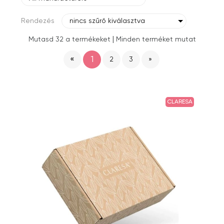
Rendezés
nincs szűrő kiválasztva
|
Mutasd 32 a termékeket
Minden terméket mutat
«
1
2
3
»
CLARESA