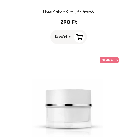
Üres flakon 9 ml, átlátszó
290 Ft
Kosárba
INGINAILS