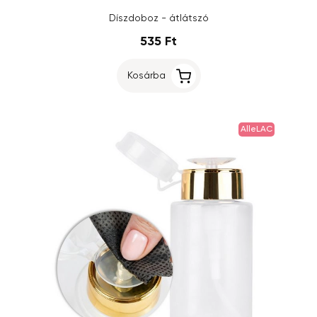
Díszdoboz - átlátszó
535 Ft
Kosárba
AlleLAC