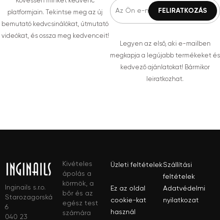
Kövessen minket kedvenc
platformjain. Tekintse meg az új
bemutató kedvcsinálókat, útmutató
videókat, és ossza meg kedvenceit!
Legyen az első, aki e-mailben
megkapja a legújabb termékeket és
kedvező ajánlatokat! Bármikor
leiratkozhat.
Kivételes
Üzleti feltételek
Szállítási
ápolás a
feltételek
körmök, a
Inginails s.r.o.
Ez az oldal
Adatvédelmi
bőr és az
Starozagorská
cookie-kat
nyilatkozat
egész test
6
használ
számára
040 23