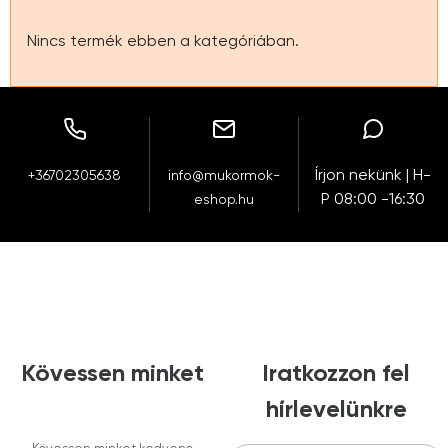
Nincs termék ebben a kategóriában.
Írjon nekünk | H-
+36702305638
info@mukormok-
P 08:00 -16:30
eshop.hu
Kövessen minket
Iratkozzon fel
hírlevelünkre