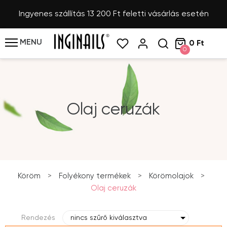
Ingyenes szállítás 13 200 Ft feletti vásárlás esetén
MENU
0 Ft
0
Olaj ceruzák
Köröm
>
Folyékony termékek
>
Körömolajok
>
Olaj ceruzák
Rendezés
nincs szűrő kiválasztva