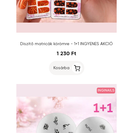
Díszítő matricák körömre - 1+1 INGYENES AKCIÓ
1 230 Ft
Kosárba
INGINAILS