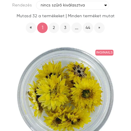
Rendezés
nincs szűrő kiválasztva
|
Mutasd 32 a termékeket
Minden terméket mutat
«
1
...
2
3
44
»
INGINAILS