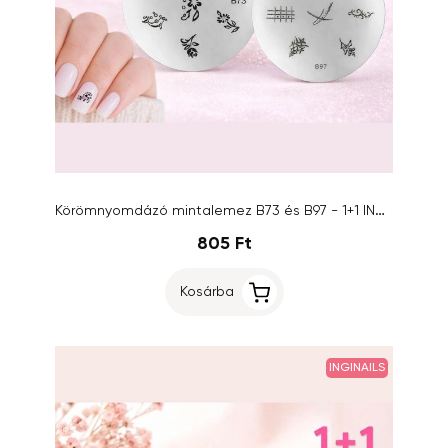
Körömnyomdázó mintalemez B73 és B97 - 1+1 INGYENES AKCIÓ
805 Ft
Kosárba
INGINAILS