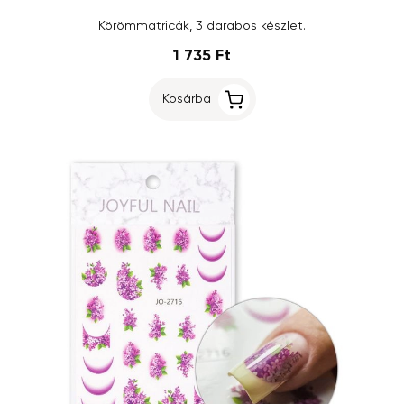
Körömmatricák, 3 darabos készlet.
1 735 Ft
Kosárba