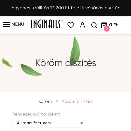
Ingyenes szállítás 13 200 Ft feletti vásárlás esetén
MENU
0 Ft
0
Köröm díszítés
Köröm
>
Köröm díszítés
Rendezés gyártó szerint
All manufacturers