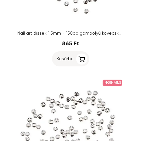
Nail art díszek 1,5mm - 150db gömbölyű kövecske tasakban, ezüstszínű/strasszkő
865 Ft
Kosárba
INGINAILS