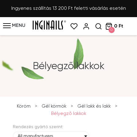
Ingyenes szállítás 13 200 Ft feletti vásárlás esetén
MENU
0 Ft
0
Bélyegző lakkok
Köröm
>
Gél körmök
>
Gél lakk és lakk
>
Bélyegző lakkok
Rendezés gyártó szerint
All manufacturers