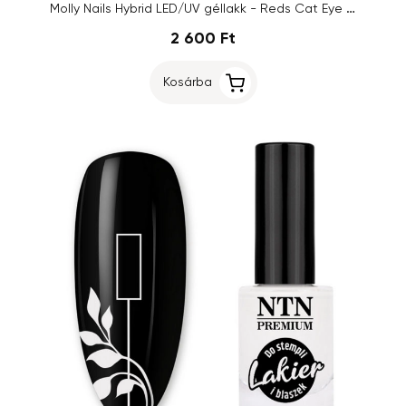
Molly Nails Hybrid LED/UV géllakk - Reds Cat Eye Red č. 234, 8g
2 600 Ft
Kosárba