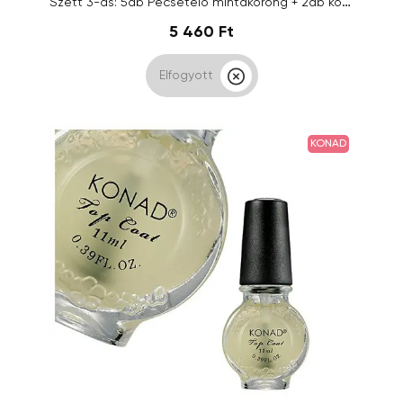
Szett 3-as: 5db Pecsételő mintakorong + 2db körömlakk
5 460 Ft
Elfogyott
KONAD