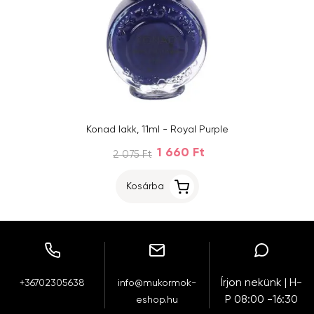
Konad lakk, 11ml - Royal Purple
1 660 Ft
2 075 Ft
Kosárba
Írjon nekünk | H-
+36702305638
info@mukormok-
P 08:00 -16:30
eshop.hu