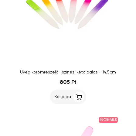
Üveg körömreszelő- színes, kétoldalas - 14,5cm
805 Ft
Kosárba
INGINAILS