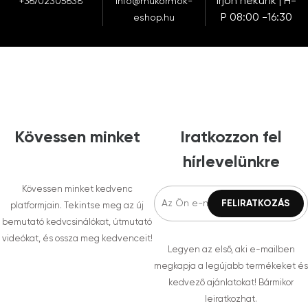
Írjon nekünk | H-
+36702305638
info@mukormok-
P 08:00 -16:30
eshop.hu
Kövessen minket
Iratkozzon fel
hírlevelünkre
Kövessen minket kedvenc
platformjain. Tekintse meg az új
bemutató kedvcsinálókat, útmutató
videókat, és ossza meg kedvenceit!
Legyen az első, aki e-mailben
megkapja a legújabb termékeket és
kedvező ajánlatokat! Bármikor
leiratkozhat.