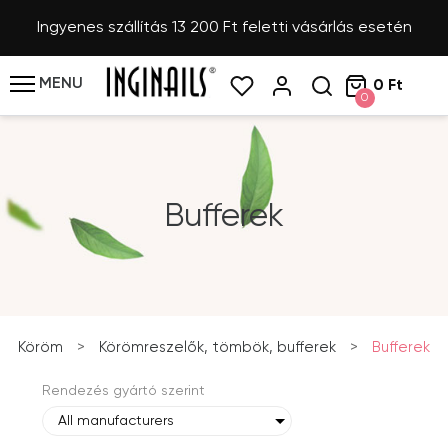
Ingyenes szállítás 13 200 Ft feletti vásárlás esetén
MENU
0 Ft
0
Bufferek
Köröm
>
Körömreszelők, tömbök, bufferek
>
Bufferek
Rendezés gyártó szerint
All manufacturers