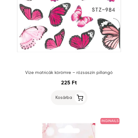
Víze matricák körömre – rózsaszín pillangó
225 Ft
Kosárba
INGINAILS