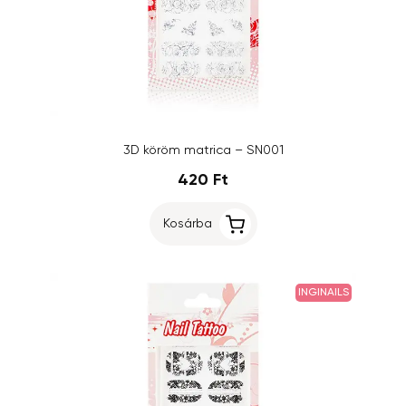
3D köröm matrica – SN001
420 Ft
Kosárba
INGINAILS