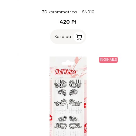
3D körömmatrica – SN010
420 Ft
Kosárba
INGINAILS