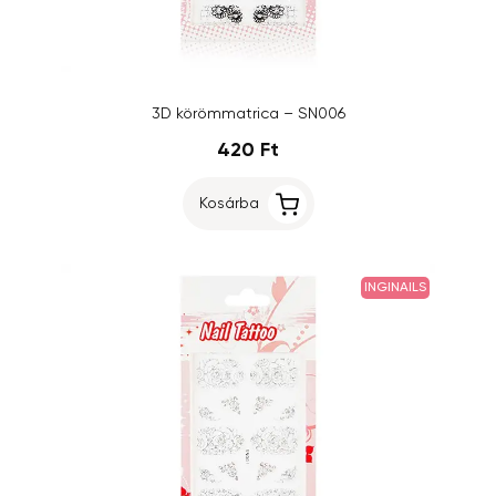
3D körömmatrica – SN006
420 Ft
Kosárba
INGINAILS