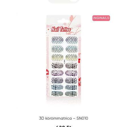
INGINAILS
3D körömmatrica – SN010