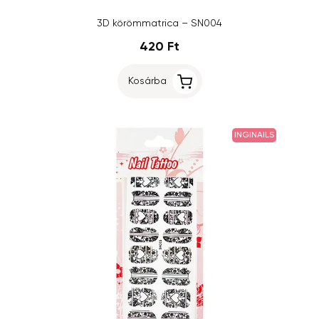
3D körömmatrica – SN004
420 Ft
Kosárba
INGINAILS