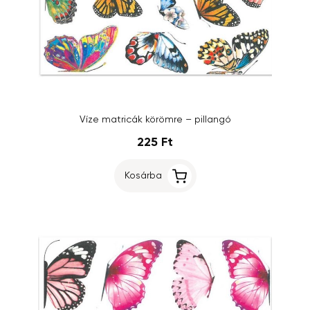
Víze matricák körömre – pillangó
225 Ft
Kosárba