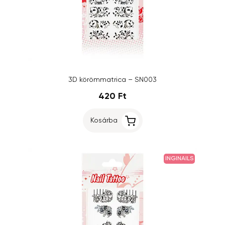
3D körömmatrica – SN003
420 Ft
Kosárba
INGINAILS