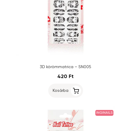
3D körömmatrica – SN005
420 Ft
Kosárba
INGINAILS