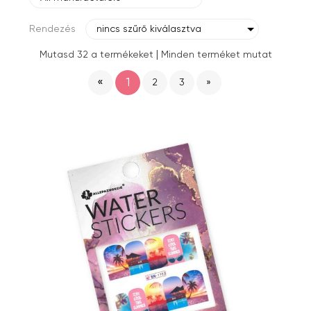
Rendezés
nincs szűrő kiválasztva
|
Mutasd 32 a termékeket
Minden terméket mutat
«
1
2
3
»