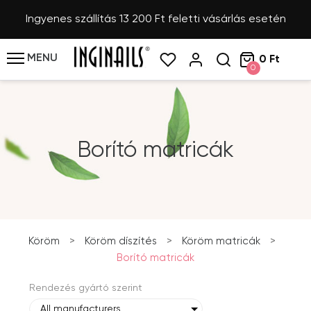
Ingyenes szállítás 13 200 Ft feletti vásárlás esetén
MENU
0 Ft
0
Borító matricák
Köröm
>
Köröm díszítés
>
Köröm matricák
>
Borító matricák
Rendezés gyártó szerint
All manufacturers