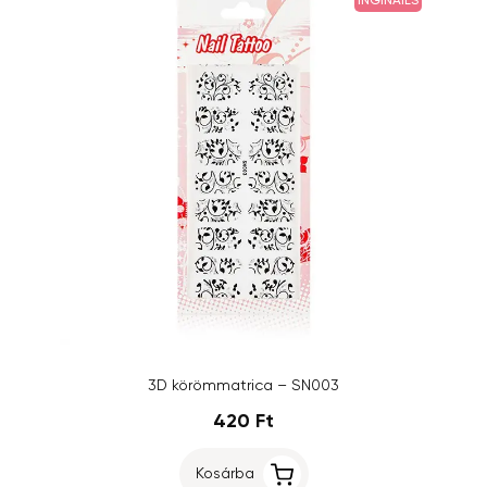
INGINAILS
3D körömmatrica – SN003
420 Ft
Kosárba