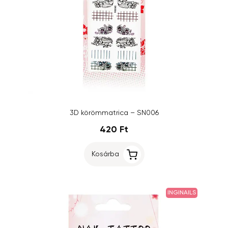
3D körömmatrica – SN006
420 Ft
Kosárba
INGINAILS