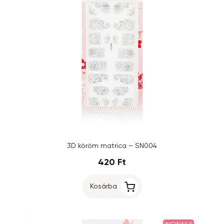
3D köröm matrica – SN004
420 Ft
Kosárba