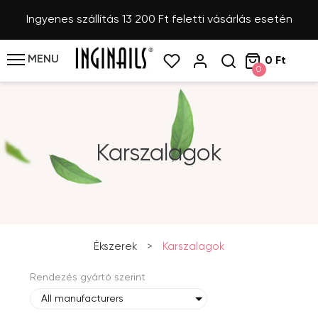
Ingyenes szállítás 13 200 Ft feletti vásárlás esetén
MENU
0 Ft
0
Karszalagok
Ékszerek
>
Karszalagok
Rendezés gyártó szerint
All manufacturers