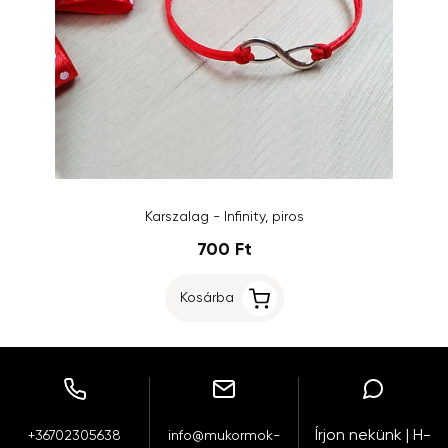
Karszalag - Infinity, piros
700 Ft
Kosárba
Írjon nekünk | H-
+36702305638
info@mukormok-