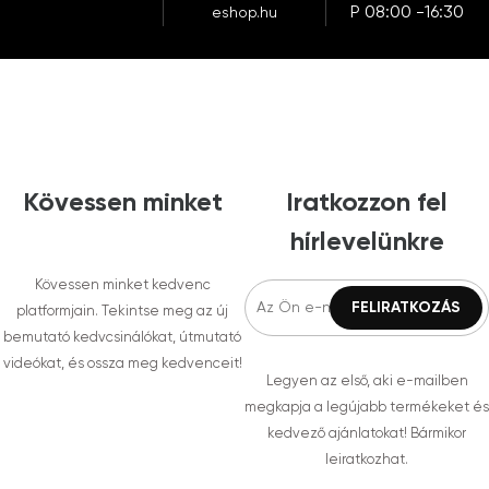
P 08:00 -16:30
eshop.hu
Kövessen minket
Iratkozzon fel
hírlevelünkre
Kövessen minket kedvenc
platformjain. Tekintse meg az új
bemutató kedvcsinálókat, útmutató
videókat, és ossza meg kedvenceit!
Legyen az első, aki e-mailben
megkapja a legújabb termékeket és
kedvező ajánlatokat! Bármikor
leiratkozhat.