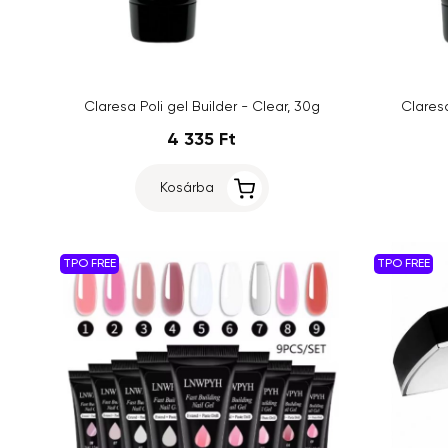
Claresa Poli gel Builder - Clear, 30g
Claresa
4 335 Ft
Kosárba
TPO FREE
TPO FREE