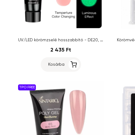
UV/LED körömzselé hosszabbító - DE20, 20ml
Körömvég
2 435 Ft
Kosárba
TPO FREE