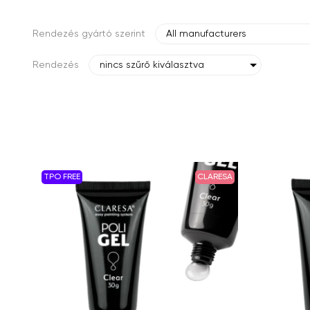
Rendezés gyártó szerint
All manufacturers
Rendezés
nincs szűrő kiválasztva
TPO FREE
CLARESA