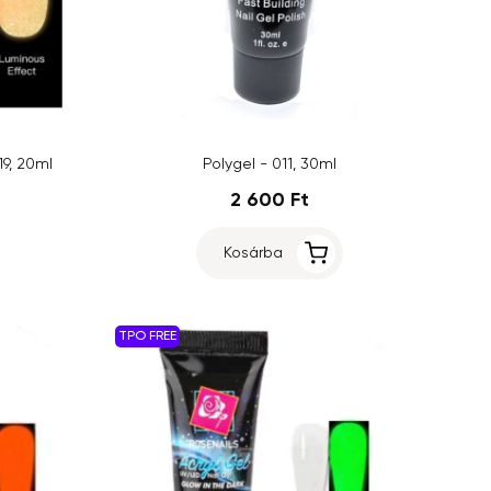
19, 20ml
Polygel - 011, 30ml
2 600 Ft
Kosárba
TPO FREE