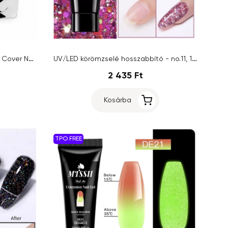
Poly Gél Inginails Professional - Cover Natural, 40ml
UV/LED körömzselé hosszabbító - no.11, 15g
2 435 Ft
Kosárba
TPO FREE