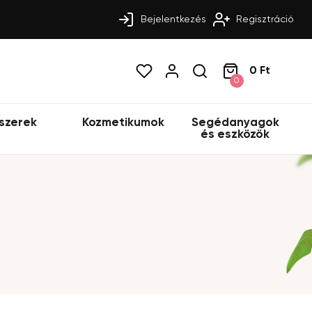
Bejelentkezés
Regisztráció
0 Ft
0
szerek
Kozmetikumok
Segédanyagok
és eszközök