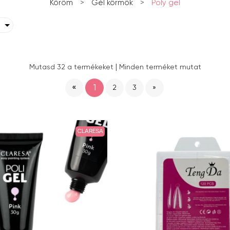
Köröm
>
Gél körmök
>
Poly gel
|
Mutasd 32 a termékeket
Minden terméket mutat
«
1
2
3
»
CLARESA