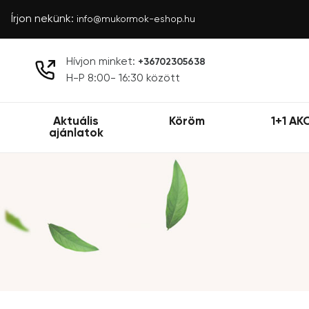
Írjon nekünk:
info@mukormok-eshop.hu
Hívjon minket:
+36702305638
H-P 8:00- 16:30 között
Aktuális
Köröm
1+1 AK
ajánlatok