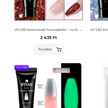
UV/LED körömzselé hosszabbító - no.14, 15g
UV/LED kör
2 435 Ft
Kosárba
TPO FREE