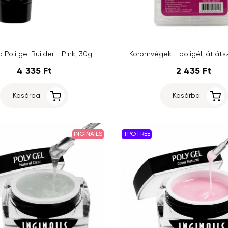
 Poli gel Builder - Pink, 30g
Körömvégek - poligél, átláts
4 335 Ft
2 435 Ft
Kosárba
Kosárba
INGINAILS
TPO FREE