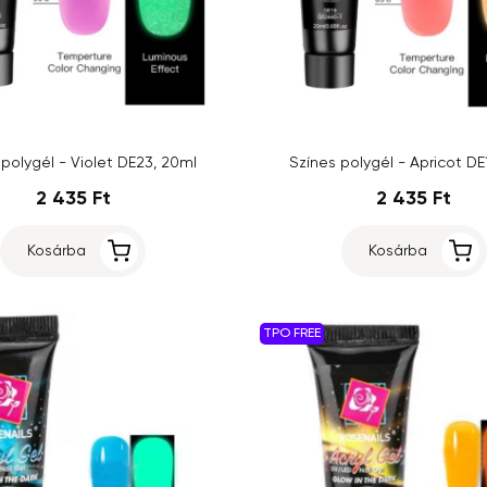
 polygél - Violet DE23, 20ml
Színes polygél - Apricot DE
2 435 Ft
2 435 Ft
Kosárba
Kosárba
TPO FREE