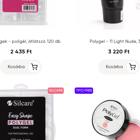
ek - poligél, átlátszó 120 db
Polygel - 11 Light Nude,
2 435 Ft
3 220 Ft
Kosárba
Kosárba
SILCARE
TPO FREE