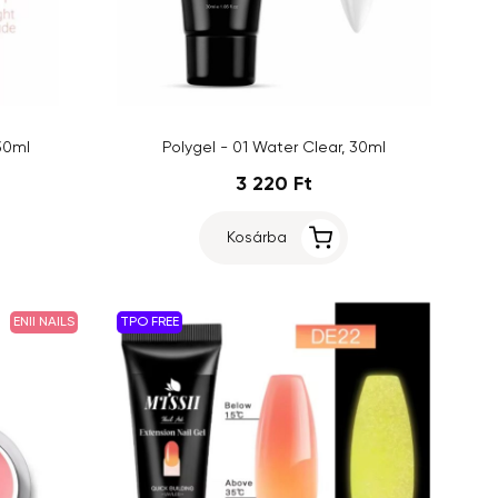
 30ml
Polygel - 01 Water Clear, 30ml
3 220 Ft
Kosárba
ENII NAILS
TPO FREE