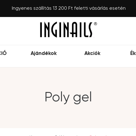
Ingyenes szállítás 13 200 Ft feletti vásárlás esetén
CIÓ
Ajándékok
Akciók
Ék
Poly gel