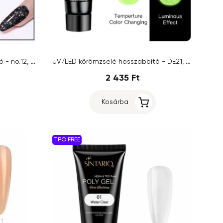
UV/LED körömzselé hosszabbító - no.12, 15g
UV/LED körömzselé hosszabbító - DE21, 20ml
2 435 Ft
Kosárba
TPO FREE