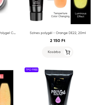
ENII NAILS Polygel tégelyben - Polygel Ceramic 22 Light Peach, 40ml
Színes polygél - Orange DE22, 20ml
2 150 Ft
Kosárba
TPO FREE