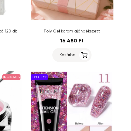
zó 120 db
Poly Gel köröm ajándékszett
16 480 Ft
Kosárba
INGINAILS
TPO FREE