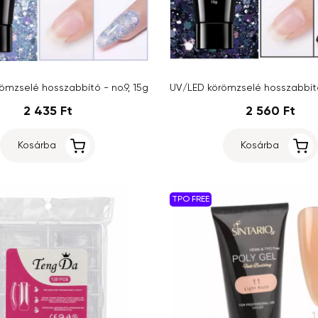
ömzselé hosszabbító - no.9, 15g
2 435 Ft
2 560 Ft
Kosárba
Kosárba
TPO FREE