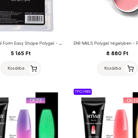
Silcare Dual Form Easy Shape Polygel - Almond, Clear 100db
5 165 Ft
8 880 Ft
Kosárba
Kosárba
TPO FREE