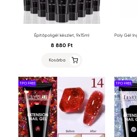
Építőpoligél készlet, 9x15ml
8 880 Ft
Kosárba
TPO FREE
TPO FREE