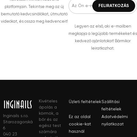
platformjain. Tekintse meg az új
bemutató kedvcsinálókat, útmutató
videókat, és ossza meg kedvenceit!
Legyen az első, aki e-mailben
megkapja a legújabb termékeket és
kedvező ajánlatokat! Bármikor
leiratkozhat.
Kivételes
Üzleti feltételek
Szállítási
ápolás a
feltételek
körmök, a
Inginails s.r.o.
Ez az oldal
Adatvédelmi
bőr és az
Starozagorská
cookie-kat
nyilatkozat
egész test
6
használ
számára
040 23