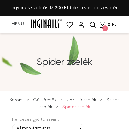
Ingyenes szállítás 13 200 Ft feletti vásárlás esetén
MENU
0 Ft
0
Spider zselék
Köröm
>
Gél körmök
>
UV/LED zselék
>
Színes
zselék
>
Spider zselék
Rendezés gyártó szerint
All manufacturers