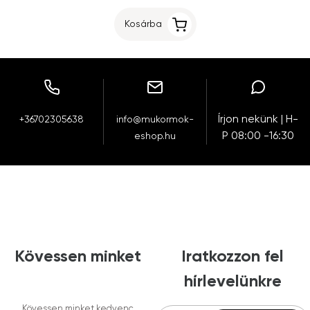
Kosárba
Írjon nekünk | H-
+36702305638
info@mukormok-
P 08:00 -16:30
eshop.hu
Kövessen minket
Iratkozzon fel
hírlevelünkre
Kövessen minket kedvenc