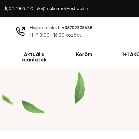
Írjon nekünk:
info@mukormok-eshop.hu
Hívjon minket:
+36702305638
H-P 8:00- 16:30 között
Aktuális
Köröm
1+1 AK
ajánlatok