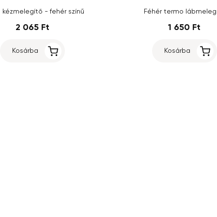
 kézmelegítő - fehér színű
Féhér termo lábmeleg
2 065 Ft
1 650 Ft
Kosárba
Kosárba