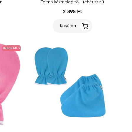
ín
Termo kézmelegítő - fehér színű
2 395 Ft
Kosárba
INGINAILS