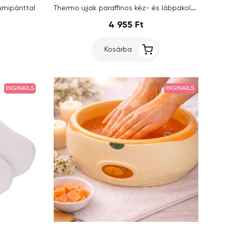
Thermo ujjak paraffinos kéz- és lábpakolásokhoz, kék
gumipánttal
4 955 Ft
Kosárba
INGINAILS
INGINAILS