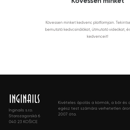
Kövessen minket
Kövessen minket kedvenc platformjain. Tekints
bemutató kedvcsinálókat, útmutató videókat, é
kedvenceit!
Kivételes ápolás a körmök, a bőr és 
egész test számára verhetetlen áro
Inginails s.r.o.
2007 óta.
Starozagorská 6
040 23 KOŠICE