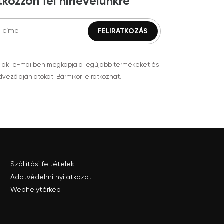
tkozzon fel hírlevelünkre
, aki e-mailben megkapja a legújabb termékeket és
vező ajánlatokat! Bármikor leiratkozhat.
Szállítási feltételek
Adatvédelmi nyilatkozat
Webhelytérkép