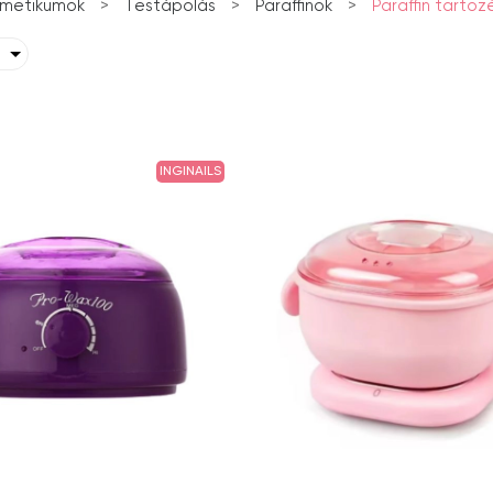
metikumok
>
Testápolás
>
Paraffinok
>
Paraffin tartoz
INGINAILS