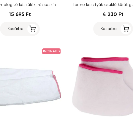
 melegítő készülék, rózsaszín
Termo kesztyűk csukló körüli 
15 695 Ft
4 230 Ft
Kosárba
Kosárba
INGINAILS