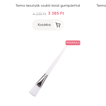
Termo kesztyűk csukló körüli gumipánttal
Termo
3 385 Ft
4 235 Ft
Kosárba
INGINAILS