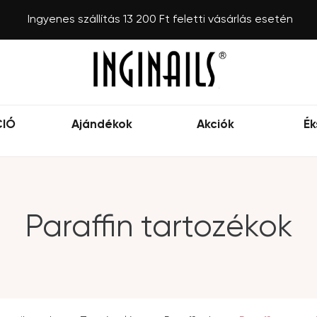
Ingyenes szállítás 13 200 Ft feletti vásárlás esetén
CIÓ
Ajándékok
Akciók
Ék
Paraffin tartozékok