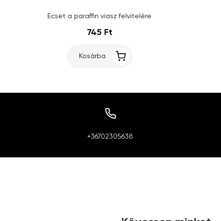
Ecset a paraffin viasz felvitelére
745 Ft
Kosárba
+36702305638