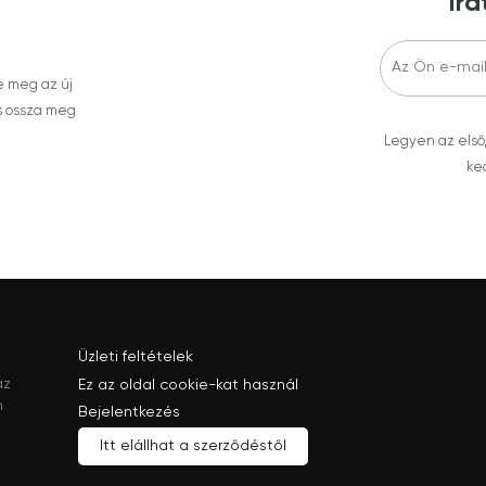
Ira
e meg az új
s ossza meg
Legyen az első
ked
Üzleti feltételek
az
Ez az oldal cookie-kat használ
n
Bejelentkezés
Itt elállhat a szerződéstől