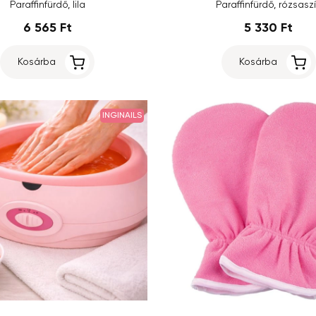
Paraffinfürdő, lila
Paraffinfürdő, rózsasz
6 565 Ft
5 330 Ft
Kosárba
Kosárba
INGINAILS