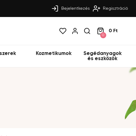
Bejelentkezés
Regisztráció
0 Ft
0
szerek
Kozmetikumok
Segédanyagok
és eszközök