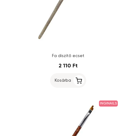
Fa díszítő ecset
2 110 Ft
Kosárba
INGINAILS