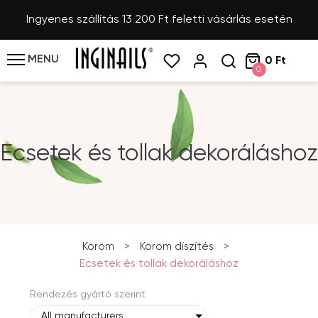
Ingyenes szállítás 13 200 Ft feletti vásárlás esetén
MENU
0 Ft
0
Ecsetek és tollak dekoráláshoz
Köröm
>
Köröm díszítés
>
Ecsetek és tollak dekoráláshoz
Rendezés gyártó szerint
All manufacturers