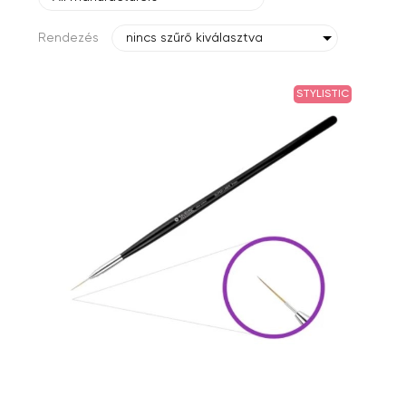
Rendezés
nincs szűrő kiválasztva
STYLISTIC