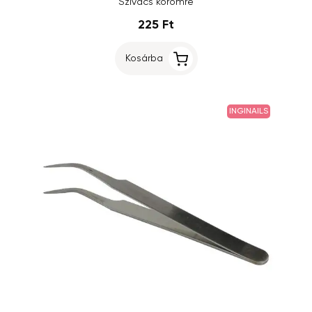
Szivacs körömre
225 Ft
Kosárba
INGINAILS