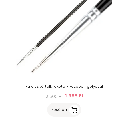
Fa díszítő toll, fekete - közepén golyóval
1 985 Ft
3 500 Ft
Kosárba