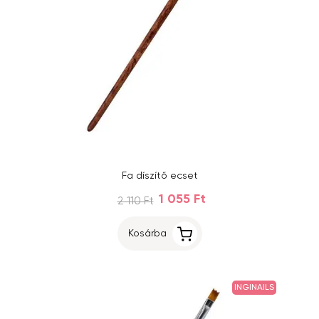
Fa díszítő ecset
1 055 Ft
2 110 Ft
Kosárba
INGINAILS