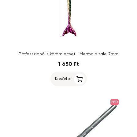
Professzionális köröm ecset– Mermaid tale, 7mm
1 650 Ft
Kosárba
EBD