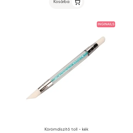
Kosárba
INGINAILS
Körömdíszítő toll - kék