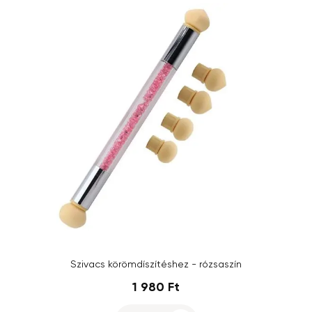
Szivacs körömdíszítéshez - rózsaszín
1 980 Ft