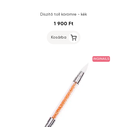
Díszítő toll körömre - kék
1 900 Ft
Kosárba
INGINAILS