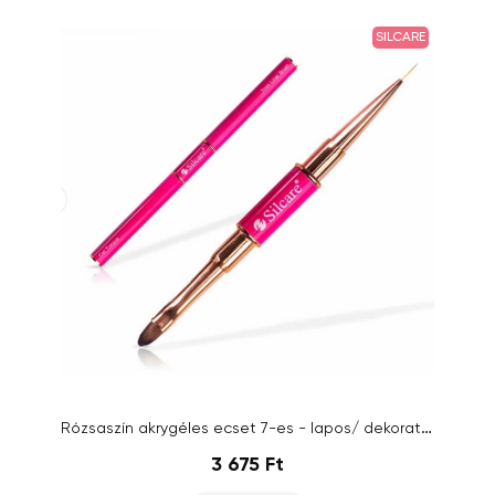
SILCARE
Rózsaszín akrygéles ecset 7-es - lapos/ dekoratív 7mm
3 675 Ft