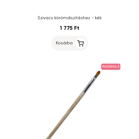
Szivacs körömdíszítéshez - kék
1 775 Ft
Kosárba
INGINAILS