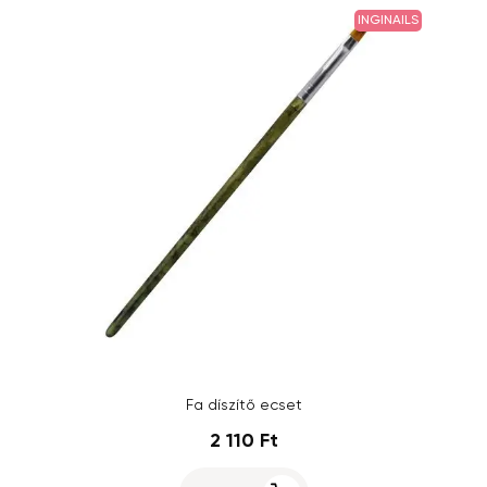
INGINAILS
Fa díszítő ecset
2 110 Ft