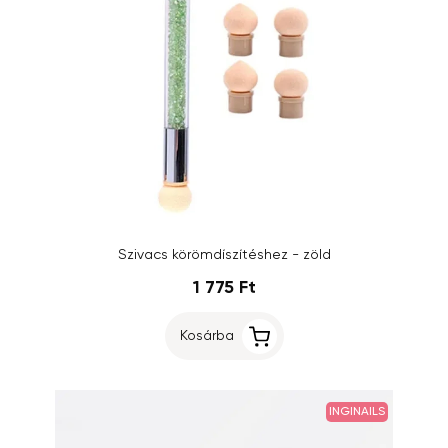
Szivacs körömdíszítéshez - zöld
1 775 Ft
Kosárba
INGINAILS