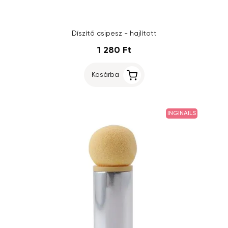
Díszítő csipesz - hajlított
1 280 Ft
Kosárba
INGINAILS