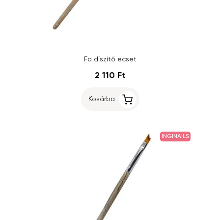
Fa díszítő ecset
2 110 Ft
Kosárba
INGINAILS