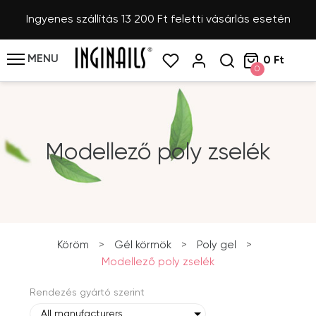
Ingyenes szállítás 13 200 Ft feletti vásárlás esetén
MENU
0 Ft
0
Modellező poly zselék
Köröm
>
Gél körmök
>
Poly gel
>
Modellező poly zselék
Rendezés gyártó szerint
All manufacturers