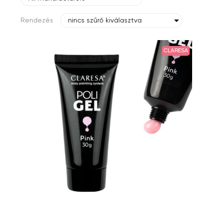
Rendezés
nincs szűrő kiválasztva
CLARESA