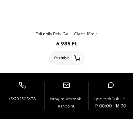
Enii nails Poly Gel - Clear, 10ml/
6 985 Ft
Kosárba
Írjon nekünk | H-
+36702305638
info@mukormok-
P 08:00 -16:30
eshop.hu