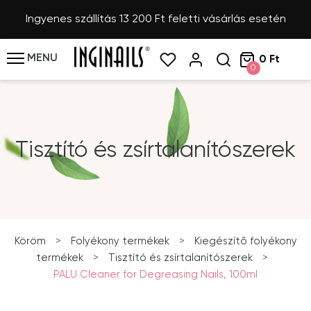
Ingyenes szállítás 13 200 Ft feletti vásárlás esetén
MENU
0 Ft
0
Tisztító és zsírtalanítószerek
Köröm
>
Folyékony termékek
>
Kiegészítő folyékony
termékek
>
Tisztító és zsírtalanítószerek
>
PALU Cleaner for Degreasing Nails, 100ml