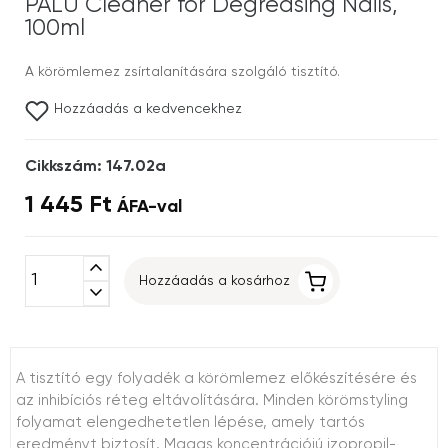
PALU Cleaner for Degreasing Nails,
100ml
A körömlemez zsírtalanítására szolgáló tisztító.
Hozzáadás a kedvencekhez
Cikkszám: 147.02a
1 445 Ft
ÁFA-val
expand_less
Hozzáadás a kosárhoz
expand_more
A tisztító egy folyadék a körömlemez előkészítésére és
az inhibíciós réteg eltávolítására. Minden körömstyling
folyamat elengedhetetlen lépése, amely tartós
eredményt biztosít. Magas koncentrációjú izopropil-