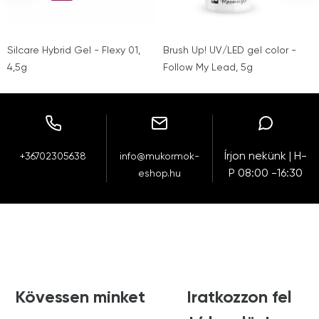
Silcare Hybrid Gel - Flexy 01,
Brush Up! UV/LED gel color -
4,5g
Follow My Lead, 5g
Írjon nekünk | H-
+36702305638
info@mukormok-
P 08:00 -16:30
eshop.hu
Kövessen minket
Iratkozzon fel