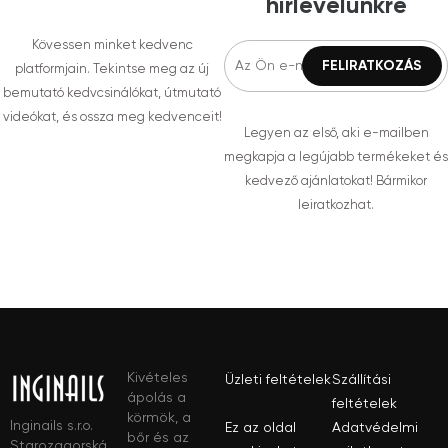
hírlevelünkre
Kövessen minket kedvenc
platformjain. Tekintse meg az új
bemutató kedvcsinálókat, útmutató
videókat, és ossza meg kedvenceit!
Legyen az első, aki e-mailben
megkapja a legújabb termékeket és
kedvező ajánlatokat! Bármikor
leiratkozhat.
Kivételes
Üzleti feltételek
Szállítási
ápolás a
feltételek
körmök, a
Inginails s.r.o.
Ez az oldal
Adatvédelmi
bőr és az
Starozagorská